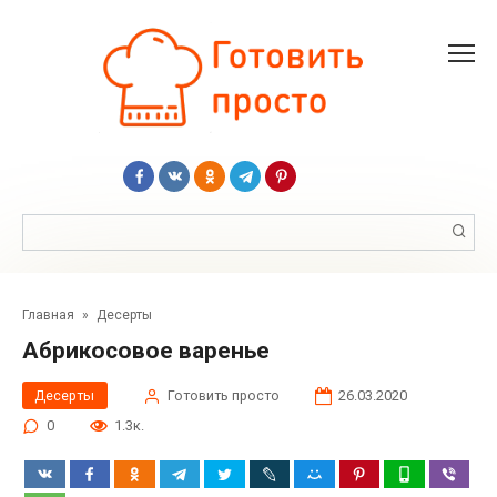
Перейти
к
контенту
Поиск:
Главная
»
Десерты
Абрикосовое варенье
Десерты
Готовить просто
26.03.2020
0
1.3к.