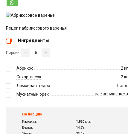
Рецепт абрикосового варенья
Ингредиенты
–
+
Порции:
Абрикос
2
кг
Сахар-песок
2
кг
Лимонная цедра
1
ст.л.
на кончике ножа
Мускатный орех
На порцию
Калории:
1,830
ккал
Белки:
14.7
г
Жиры:
23.4
г