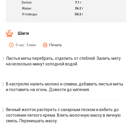
Белки:
7.1
г
Жиры:
26.2
г
Углеводы:
50.2
г
Шаги
5 час. 5 мин.
Печать
Листья мяты перебрать, отделить от стеблей. Залить мяту
на несколько минут холодной водой.
В кастрюлю налить молоко и сливки, добавить листья мяты
и поставить на огонь. Довести до кипения.
Яичный желток растереть с сахарным песком и взбить до
состояния легкого крема. Влить молочную массу в яичную
смесь. Перемешать массу.