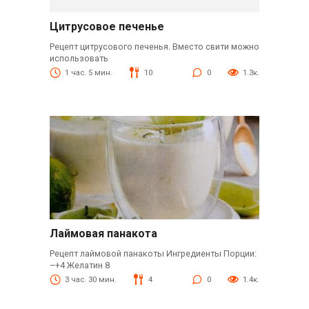
Цитрусовое печенье
Рецепт цитрусового печенья. Вместо свити можно
использовать
1 час. 5 мин.
10
0
1.3к.
Лаймовая панакота
Рецепт лаймовой панакоты Ингредиенты Порции:
–+4 Желатин 8
3 час. 30 мин.
4
0
1.4к.