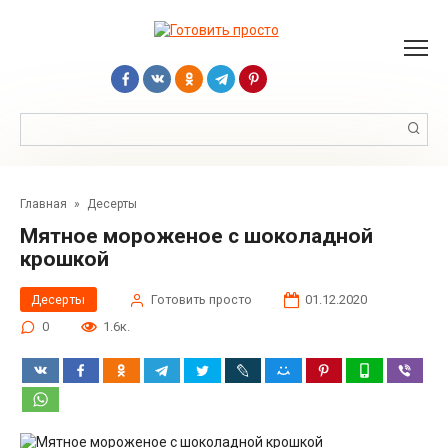
Перейти
к
контенту
Поиск:
Главная
»
Десерты
Мятное мороженое с шоколадной
крошкой
Десерты
Готовить просто
01.12.2020
0
1.6к.