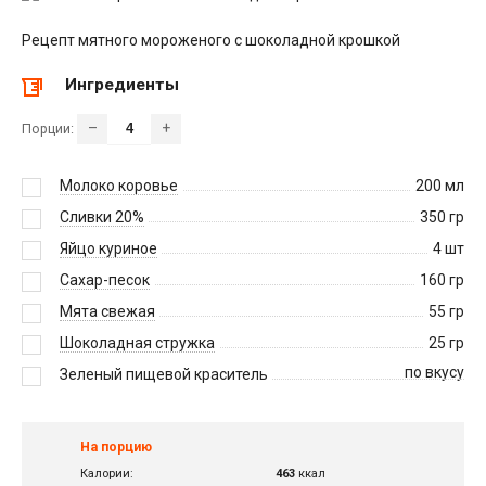
Рецепт мятного мороженого с шоколадной крошкой
Ингредиенты
–
+
Порции:
Молоко коровье
200
мл
Сливки 20%
350
гр
Яйцо куриное
4
шт
Сахар-песок
160
гр
Мята свежая
55
гр
Шоколадная стружка
25
гр
по вкусу
Зеленый пищевой краситель
На порцию
Калории:
463
ккал