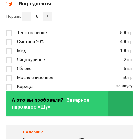
Ингредиенты
–
+
Порции:
Тесто слоеное
500
гр
Сметана 20%
400
гр
Мёд
100
гр
Яйцо куриное
2
шт
Яблоко
5
шт
Масло сливочное
50
гр
по вкусу
Корица
А это вы пробовали?
Заварное
пирожное «Шу»
На порцию