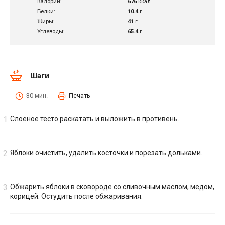
Калории:
676
ккал
Белки:
10.4
г
Жиры:
41
г
Углеводы:
65.4
г
Шаги
30 мин.
Печать
Слоеное тесто раскатать и выложить в противень.
Яблоки очистить, удалить косточки и порезать дольками.
Обжарить яблоки в сковороде со сливочным маслом, медом,
корицей. Остудить после обжаривания.