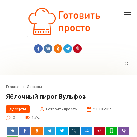
Перейти
к
контенту
Поиск:
Главная
»
Десерты
Яблочный пирог Вульфов
Десерты
Готовить просто
21.10.2019
0
1.7к.