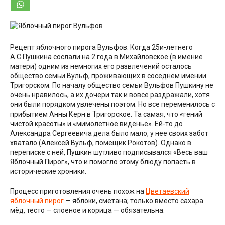
Рецепт яблочного пирога Вульфов. Когда 25и-летнего
А.С.Пушкина сослали на 2 года в Михайловское (в имение
матери) одним из немногих его развлечений осталось
общество семьи Вульф, проживающих в соседнем имении
Тригорском. По началу общество семьи Вульфов Пушкину не
очень нравилось, а их дочери так и вовсе раздражали, хотя
они были порядком увлечены поэтом. Но все переменилось с
прибытием Анны Керн в Тригорское. Та самая, что «гений
чистой красоты» и «мимолетное виденье». Ей-то до
Александра Сергеевича дела было мало, у нее своих забот
хватало (Алексей Вульф, помещик Рокотов). Однако в
переписке с ней, Пушкин шутливо подписывался «Весь ваш
Яблочный Пирог», что и помогло этому блюду попасть в
исторические хроники.
Процесс приготовления очень похож на
Цветаевский
яблочный пирог
— яблоки, сметана; только вместо сахара
мёд, тесто — слоеное и корица — обязательна.