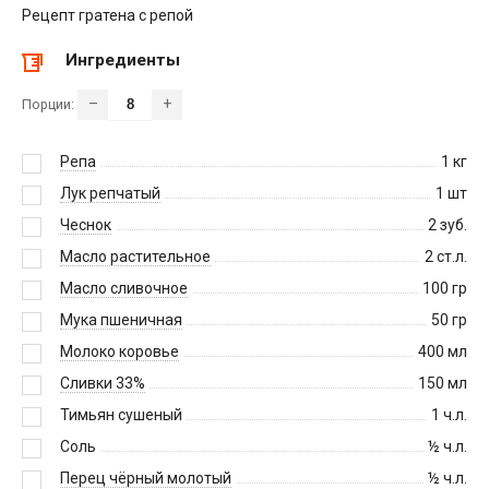
Рецепт гратена с репой
Ингредиенты
–
+
Порции:
Репа
1
кг
Лук репчатый
1
шт
Чеснок
2
зуб.
Масло растительное
2
ст.л.
Масло сливочное
100
гр
Мука пшеничная
50
гр
Молоко коровье
400
мл
Сливки 33%
150
мл
Тимьян сушеный
1
ч.л.
Соль
½
ч.л.
Перец чёрный молотый
½
ч.л.