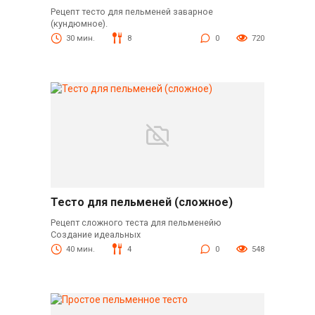
Рецепт тесто для пельменей заварное
(кундюмное).
30 мин.
8
0
720
Тесто для пельменей (сложное)
Рецепт сложного теста для пельменейю
Создание идеальных
40 мин.
4
0
548