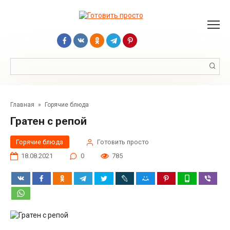
Перейти
к
контенту
Поиск:
Главная
»
Горячие блюда
Гратен с репой
Горячие блюда
Готовить просто
18.08.2021
0
785