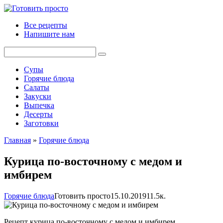
Перейти
к
Все рецепты
контенту
Напишите нам
Поиск:
Супы
Горячие блюда
Салаты
Закуски
Выпечка
Десерты
Заготовки
Главная
»
Горячие блюда
Курица по‑восточному с медом и
имбирем
Горячие блюда
Готовить просто
15.10.2019
1
1.5к.
Рецепт курица по‑восточному с медом и имбирем