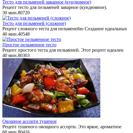
Тесто для пельменей заварное (кундюмное)
Рецепт тесто для пельменей заварное (кундюмное).
30 мин.
8
0
720
Тесто для пельменей (сложное)
Рецепт сложного теста для пельменейю Создание идеальных
40 мин.
4
0
548
Простое пельменное тесто
Рецепт простого теста для пельменей. Этот рецепт идеален
40 мин.
8
0
303
Овощное ассорти тушеное
Рецепт тушеного овощного ассорти. Это яркое, ароматное
60 мин.
8
0
416