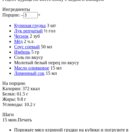
Ингредиенты
Порции:
–
+
Куриная грудка
3
шт
Лук репчатый
½
гол
Чеснок
2
зуб
Мёд
2
ч.л.
Соус соевый
50
мл
Имбирь
5
гр
Соль
по вкусу
Молотый белый перец
по вкусу
Масло оливковое
15
мл
Лимонный сок
15
мл
На порцию
Калории:
372
ккал
Белки:
61.5
г
Жиры:
9.8
г
Углеводы:
10.2
г
Шаги
15 мин.
Печать
Порежьте мясо куриной грудки на кубики и погрузите в