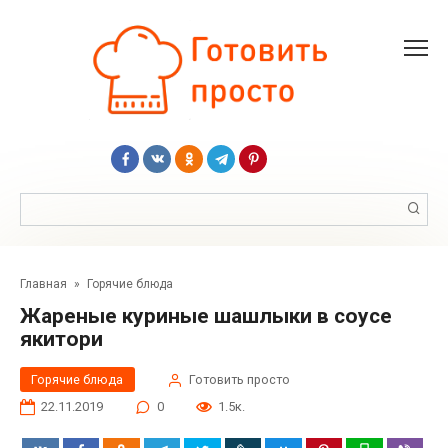
Перейти
к
контенту
Поиск:
Главная
»
Горячие блюда
Жареные куриные шашлыки в соусе
якитори
Горячие блюда
Готовить просто
22.11.2019
0
1.5к.