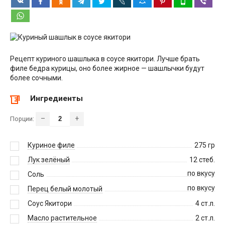
Рецепт куриного шашлыка в соусе якитори. Лучше брать
филе бедра курицы, оно более жирное — шашлычки будут
более сочными.
Ингредиенты
–
+
Порции:
Куриное филе
275
гр
Лук зелёный
12
стеб.
по вкусу
Соль
по вкусу
Перец белый молотый
Соус Якитори
4
ст.л.
Масло растительное
2
ст.л.