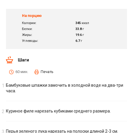
На порцию
Калории:
345
ккал
Белки:
33.8
г
Жиры:
19.6
г
Углеводы:
6.7
г
Шаги
60 мин.
Печать
Бамбуковые шпажки замочить в холодной воде на два-три
часа.
Куриное филе нарезать кубиками среднего размера.
Перья зеленого лука нарезать на полоски длиной 2-3 см.