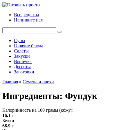
Перейти
к
Все рецепты
контенту
Напишите нам
Поиск:
Супы
Горячие блюда
Салаты
Закуски
Выпечка
Десерты
Заготовки
Главная
»
Семена и орехи
Ингредиенты:
Фундук
Калорийность на 100 грамм (кбжу):
16.1
г
Белки
66.9
г