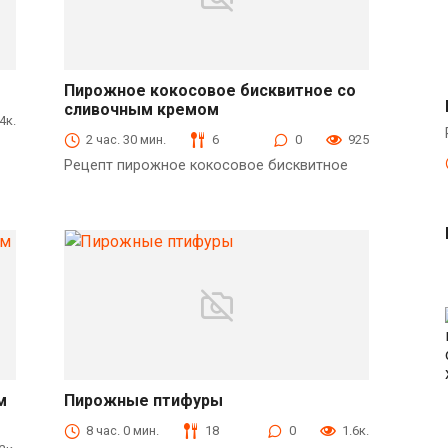
Пирожное кокосовое бисквитное со
сливочным кремом
Десерты
.4к.
2 час. 30 мин.
6
0
925
Рецепт пирожное кокосовое бисквитное
м
Пирожные птифуры
Десерты
8 час. 0 мин.
18
0
1.6к.