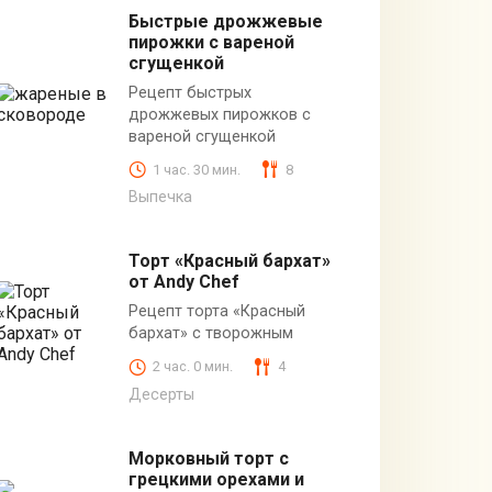
Быстрые дрожжевые
пирожки с вареной
сгущенкой
Рецепт быстрых
дрожжевых пирожков с
вареной сгущенкой
1 час. 30 мин.
8
Выпечка
Торт «Красный бархат»
от Andy Chef
Рецепт торта «Красный
бархат» с творожным
2 час. 0 мин.
4
Десерты
Морковный торт с
грецкими орехами и