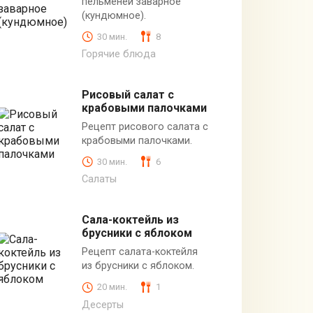
пельменей заварное
(кундюмное).
30 мин.
8
Горячие блюда
Рисовый салат с
крабовыми палочками
Рецепт рисового салата с
крабовыми палочками.
30 мин.
6
Салаты
Сала-коктейль из
брусники с яблоком
Рецепт салата-коктейля
из брусники с яблоком.
20 мин.
1
Десерты