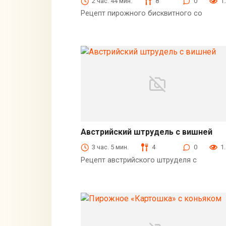
2 час. 44 мин.
8
0
1
Рецепт пирожного бисквитного со
Австрийский штрудель с вишней
Выпечка
3 час. 5 мин.
4
0
1
Рецепт австрийского штруделя с