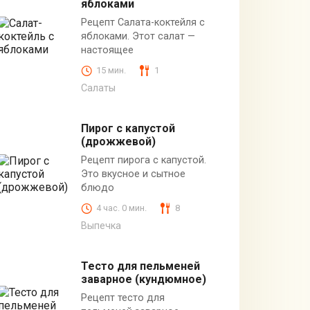
яблоками
Рецепт Салата-коктейля с
яблоками. Этот салат —
настоящее
15 мин.
1
Салаты
Пирог с капустой
(дрожжевой)
Рецепт пирога с капустой.
Это вкусное и сытное
блюдо
4 час. 0 мин.
8
Выпечка
Тесто для пельменей
заварное (кундюмное)
Рецепт тесто для