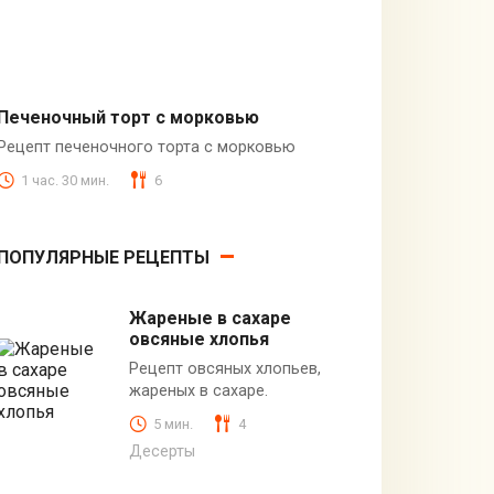
Печеночный торт с морковью
Рецепт печеночного торта с морковью
Закуски
1 час. 30 мин.
6
ПОПУЛЯРНЫЕ РЕЦЕПТЫ
Жареные в сахаре
овсяные хлопья
Рецепт овсяных хлопьев,
жареных в сахаре.
5 мин.
4
Десерты