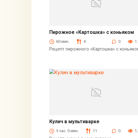
Пирожное «Картошка» с коньяком
Десерты
60 мин.
4
0
1
Рецепт пирожного «Картошка» с коньяко
Кулич в мультиварке
Выпечка
5 час. 0 мин.
11
0
1