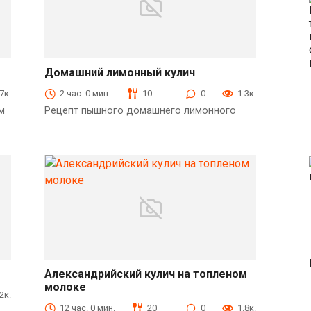
Домашний лимонный кулич
Выпечка
.7к.
2 час. 0 мин.
10
0
1.3к.
м
Рецепт пышного домашнего лимонного
Александрийский кулич на топленом
молоке
Выпечка
.2к.
12 час. 0 мин.
20
0
1.8к.