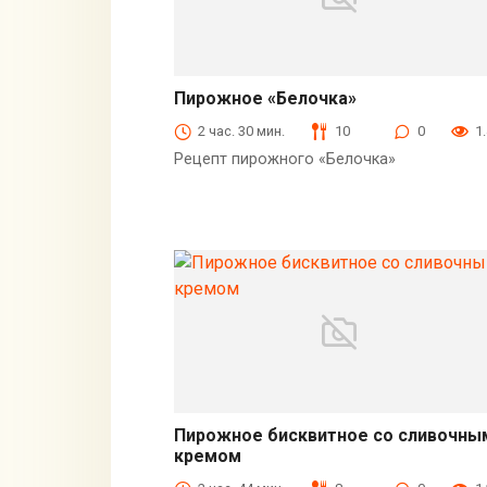
Пирожное «Белочка»
Десерты
2 час. 30 мин.
10
0
1
Рецепт пирожного «Белочка»
Пирожное бисквитное со сливочны
кремом
Десерты