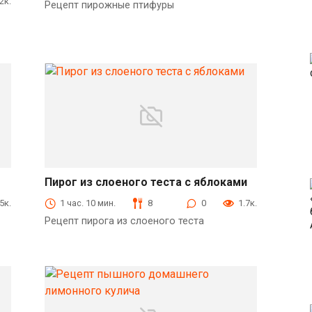
.2к.
Рецепт пирожные птифуры
Пирог из слоеного теста с яблоками
Выпечка
.5к.
1 час. 10 мин.
8
0
1.7к.
Рецепт пирога из слоеного теста