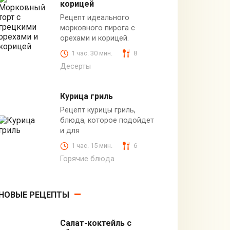
корицей
Рецепт идеального
морковного пирога с
орехами и корицей.
1 час. 30 мин.
8
Десерты
Курица гриль
Рецепт курицы гриль,
блюда, которое подойдет
и для
1 час. 15 мин.
6
Горячие блюда
НОВЫЕ РЕЦЕПТЫ
Салат-коктейль с