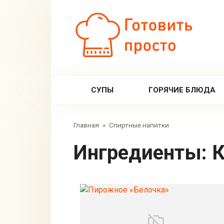
Перейти
к
контенту
СУПЫ
ГОРЯЧИЕ БЛЮДА
Главная
»
Спиртные напитки
Ингредиенты:
К