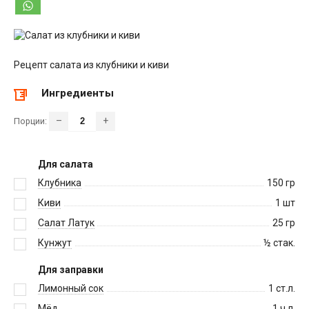
Рецепт салата из клубники и киви
Ингредиенты
–
+
Порции:
Для салата
Клубника
150
гр
Киви
1
шт
Салат Латук
25
гр
Кунжут
½
стак.
Для заправки
Лимонный сок
1
ст.л.
Мёд
1
ч.л.