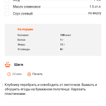
Масло оливковое
1.5
ст.л.
по вкусу
Соус соевый
На порцию
Калории:
138
ккал
Белки:
1
г
Жиры:
11
г
Углеводы:
8
г
Шаги
20 мин.
Печать
Клубнику перебрать и освободить от листочков. Вымыть и
обсушить ягоды на бумажном полотенце. Нарезать
пластинками.