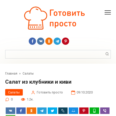
Перейти
к
контенту
Поиск:
Главная
»
Салаты
Салат из клубники и киви
Салаты
Готовить просто
09.10.2020
0
1.2к.