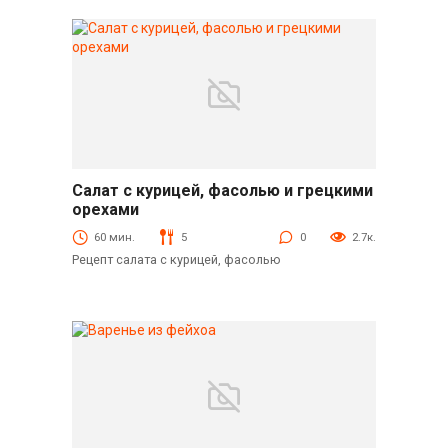
Салат с курицей, фасолью и грецкими
Салаты
орехами
60 мин.
5
0
2.7к.
Рецепт салата с курицей, фасолью