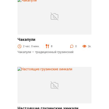
Чакапули
Горячие блюда
2 час. 0 мин.
8
0
2к.
Чакапули — традиционный грузинский
Настоящие грузинские хинкали