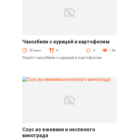
Чахохбили с курицей и картофелем
Горячие блюда
30 мин.
4
0
1.8к.
Рецепт чахохбили с курицей и картофелем
Соус из ежевики и неспелого
Соусы
винограда