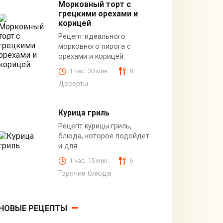
Морковный торт с
грецкими орехами и
корицей
Рецепт идеального
морковного пирога с
орехами и корицей.
1 час. 30 мин.
8
Десерты
Курица гриль
Рецепт курицы гриль,
блюда, которое подойдет
и для
1 час. 15 мин.
6
Горячие блюда
НОВЫЕ РЕЦЕПТЫ