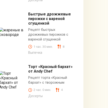
Десерты
Быстрые дрожжевые
пирожки с вареной
сгущенкой
Рецепт быстрых
дрожжевых пирожков с
вареной сгущенкой
1 час. 30 мин.
8
Выпечка
Торт «Красный бархат»
от Andy Chef
Рецепт торта «Красный
бархат» с творожным
2 час. 0 мин.
4
Десерты