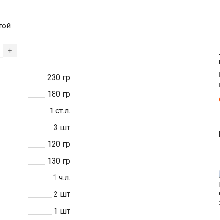
той
+
230
гр
180
гр
1
ст.л.
3
шт
120
гр
130
гр
1
ч.л.
2
шт
1
шт