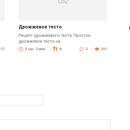
Дрожжевое тесто
Рецепт дрожжевого теста. Простое
дрожжевое тесто на
312
3 час. 0 мин.
8
0
361