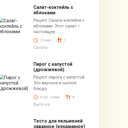
Салат-коктейль с
яблоками
Рецепт Салата-коктейля с
яблоками. Этот салат —
настоящее
15 мин.
1
Салаты
Пирог с капустой
(дрожжевой)
Рецепт пирога с капустой.
Это вкусное и сытное
блюдо
4 час. 0 мин.
8
Выпечка
Тесто для пельменей
заварное (кундюмное)