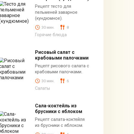
Рецепт тесто для
пельменей заварное
(кундюмное).
30 мин.
8
Горячие блюда
Рисовый салат с
крабовыми палочками
Рецепт рисового салата с
крабовыми палочками.
30 мин.
6
Салаты
Сала-коктейль из
брусники с яблоком
Рецепт салата-коктейля
из брусники с яблоком.