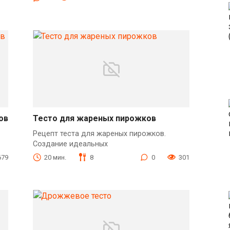
ов
Тесто для жареных пирожков
Рецепт теста для жареных пирожков.
Создание идеальных
679
20 мин.
8
0
301