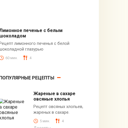
Лимонное печенье с белым
шоколадом
Десерты
Рецепт лимонного печенья с белой
шоколадной глазурью
60 мин.
4
ПОПУЛЯРНЫЕ РЕЦЕПТЫ
Жареные в сахаре
овсяные хлопья
Рецепт овсяных хлопьев,
жареных в сахаре.
5 мин.
4