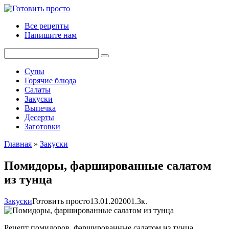
Перейти
к
Все рецепты
контенту
Напишите нам
Поиск:
Супы
Горячие блюда
Салаты
Закуски
Выпечка
Десерты
Заготовки
Главная
»
Закуски
Помидоры, фаршированные салатом
из тунца
Закуски
Готовить просто
13.01.2020
0
1.3к.
Рецепт помидоров, фаршированные салатом из тунца