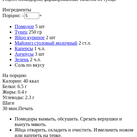
Ингредиенты
Порции:
–
+
Помидор
5
шт
Тунец
250
гр
Яйцо куриное
2
шт
Майонез столовый молочный
2
ст.л.
Каперсы
1
ч.л.
Анчоусы
3
шт
Зелень
2
ч.л.
Соль
по вкусу
На порцию
Калории:
40
ккал
Белки:
6.5
г
Жиры:
0.4
г
Углеводы:
2.3
г
Шаги
30 мин.
Печать
Помидоры вымыть, обсушить. Срезать верхушки и
вынуть мякоть.
Яйца отварить, охладить и очистить. Измельчить ножом
или натереть на терке.